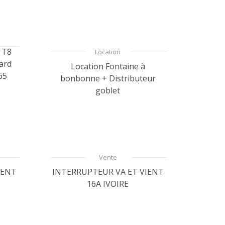
 T8
Location
ard
Location Fontaine à
65
bonbonne + Distributeur
goblet
Vente
IENT
INTERRUPTEUR VA ET VIENT
16A IVOIRE