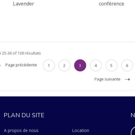
Lavender
conférence
 25-36 of 138 résultats
Page précédente
1
2
3
4
5
6
Page suivante
PLAN DU SITE
N
A propos de nous
Location