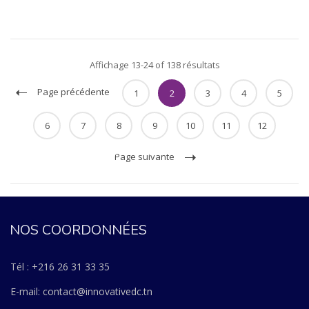
Affichage 13-24 of 138 résultats
Page précédente
1
2
3
4
5
6
7
8
9
10
11
12
Page suivante
NOS COORDONNÉES
Tél : +216 26 31 33 35
E-mail: contact@innovativedc.tn