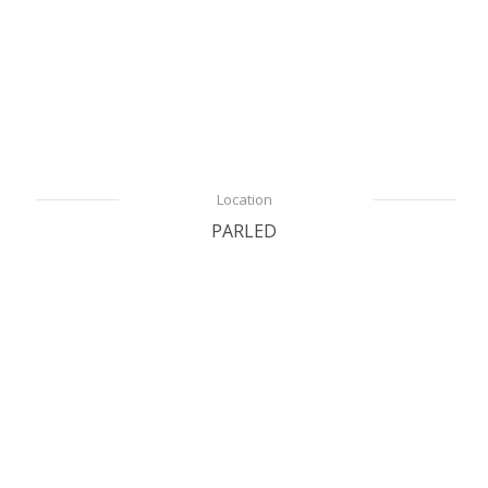
Location
Location climatiseur
Location
PARLED