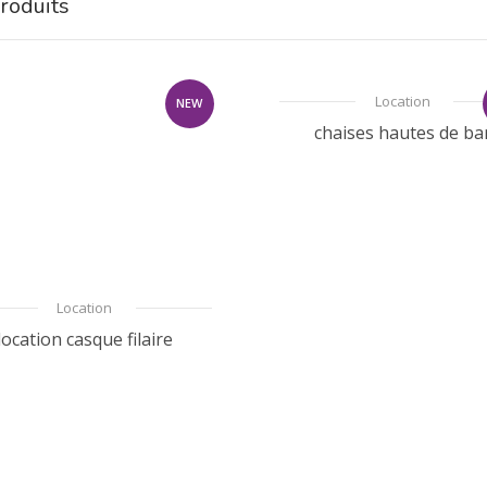
roduits
Location
NEW
chaises hautes de ba
Location
location casque filaire