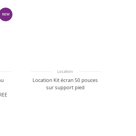
NEW
Location
au
Location Kit écran 50 pouces
sur support pied
REE