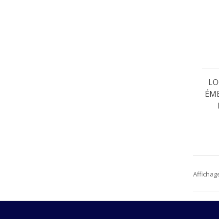
LO
ÉM
Affichage