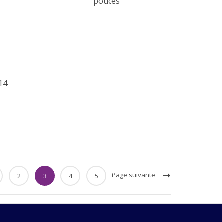
pouces
 14
Page suivante
2
3
4
5