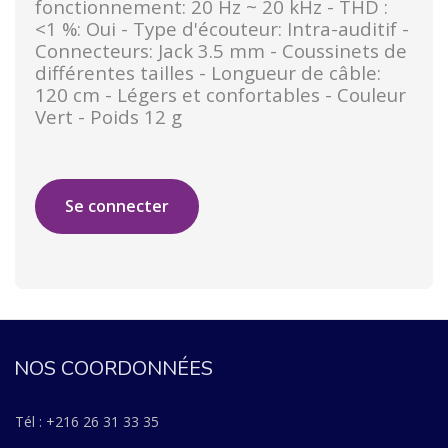
fonctionnement: 20 Hz ~ 20 kHz - THD :
<1 %: Oui - Type d'écouteur: Intra-auditif -
Connecteurs: Jack 3.5 mm - Coussinets de
différentes tailles - Longueur de câble:
120 cm - Légers et confortables - Couleur
Vert - Poids 12 g
Se connecter
NOS COORDONNÉES
Tél : +216 26 31 33 35