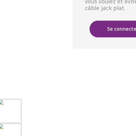
vous voulez et évi
câble jack plat.
Se connect