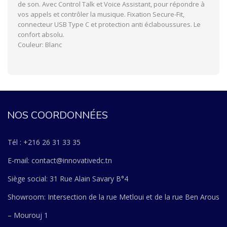
de son. Avec Control Talk et Voice Assistant, pour répondre à
vos appels et contrôler la musique. Fixation Secure-Fit,
connecteur USB Type C et protection anti éclaboussures. Le
confort absolu.
Couleur: Blanc
NOS COORDONNÉES
Tél : +216 26 31 33 35
E-mail: contact@innovativedc.tn
Siège social: 31 Rue Alain Savary B°4
Showroom: Intersection de la rue Metloui et de la rue Ben Arous
– Mourouj 1